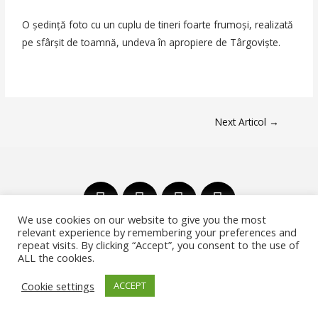
O şedinţă foto cu un cuplu de tineri foarte frumoşi, realizată
pe sfârşit de toamnă, undeva în apropiere de Târgovişte.
Next Articol
→
We use cookies on our website to give you the most
relevant experience by remembering your preferences and
repeat visits. By clicking “Accept”, you consent to the use of
ALL the cookies.
Copyright © 2026 Bogdan Moiceanu | Powered by
Bogdan Moiceanu
Cookie settings
ACCEPT